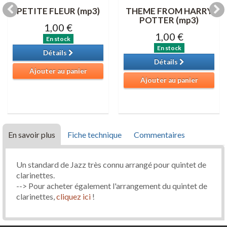
PETITE FLEUR (mp3)
THEME FROM HARRY
POTTER (mp3)
1,00 €
1,00 €
En stock
En stock
Détails
Détails
Ajouter au panier
Ajouter au panier
En savoir plus
Fiche technique
Commentaires
Un standard de Jazz très connu arrangé pour quintet de
clarinettes.
--> Pour acheter également l'arrangement du quintet de
clarinettes,
cliquez ici
!