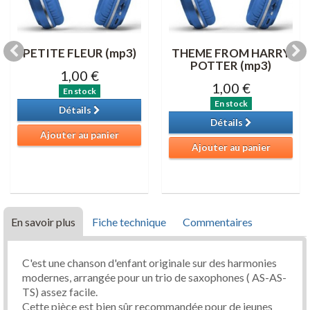
PETITE FLEUR (mp3)
THEME FROM HARRY
POTTER (mp3)
1,00 €
1,00 €
En stock
En stock
Détails
Détails
Ajouter au panier
Ajouter au panier
En savoir plus
Fiche technique
Commentaires
C'est une chanson d'enfant originale sur des harmonies
modernes, arrangée pour un trio de saxophones ( AS-AS-
TS) assez facile.
Cette pièce est bien sûr recommandée pour de jeunes