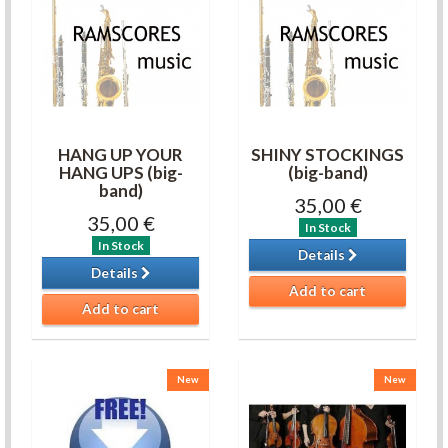
HANG UP YOUR
SHINY STOCKINGS
HANG UPS (big-
(big-band)
band)
35,00 €
35,00 €
In Stock
In Stock
Details
Details
Add to cart
Add to cart
New
New