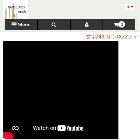
Menu
0
JAZZ
文字列を持つJAZZクォー
ター