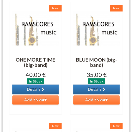
New
New
ONE MORE TIME
BLUE MOON (big-
(big-band)
band)
40,00 €
35,00 €
In Stock
In Stock
Details
Details
Add to cart
Add to cart
New
New