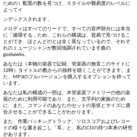
ための）配置の数を見つけ、スタイルや難易度のレベルに
よってイ
ンデックスされま​​す。
メロディはすべてのリードで、すべての音声部分には本当
に「循環する」ため、これらの構成は、貿易で見つけるこ
とができ、ほとんどのとは全く異なっているので、それぞ
れのミュージシャンが数回強調されています曲の
goshawks。
あなたは（本物の楽器で記録、管楽器の無音このサイトに
12時）タイトルの数からの抜粋を聴くことができます。ま
た、MP3のフルバージョンを購入するオプションを持って
います。
あなたは私の構成の一部は、木管楽器ファミリーの他の楽
器のために利用可能であり、また、文字列の家族のため
に、また、コマンドのあなたのセットの形状とサイズに適
合させることができることがわかります。
また、作業バッキングトラック、ソロスコアおよびレコー
ドの様々な書き起こし「耳」と、私のCDの持つ本来の研究
があります。