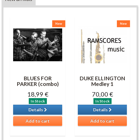
New
New
BLUES FOR
DUKE ELLINGTON
PARKER (combo)
Medley 1
18,99 €
70,00 €
In Stock
In Stock
Details
Details
Add to cart
Add to cart