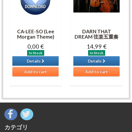
CA-LEE-SO (Lee
DARN THAT
Morgan Theme)
DREAM 弦楽五重奏
0,00 €
14,99 €
In Stock
In Stock
Details
Details
Add to cart
Add to cart
カテゴリ