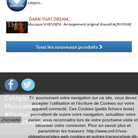
calypso...
DARN THAT DREAM...
Musique:V HEUSEN- Arrangement original: Ronald ALPHONSE
Tous les nouveaux produits
​
Catégories
En poursuivant votre navigation sur ce site, vous devez
accepter l’utilisation et l'écriture de Cookies sur votre
Mon compte
appareil connecté. Ces Cookies (petits fichiers texte)
Informations
permettent de suivre votre navigation, actualiser votre
J'accepte
panier, vous reconnaitre lors de votre prochaine visite et
Contactez-nous
sécuriser votre connexion. Pour en savoir plus et
paramétrer les traceurs: http://www.cnil.fr/vos-
obligations/sites-web-cookies-et-autres-traceurs/que-dit-