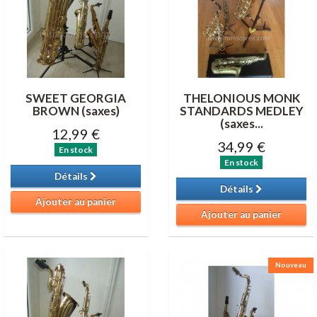
SWEET GEORGIA
THELONIOUS MONK
BROWN (saxes)
STANDARDS MEDLEY
(saxes...
12,99 €
34,99 €
En stock
En stock
Détails
Détails
Ajouter au panier
Ajouter au panier
Nouveau