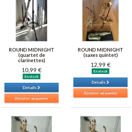
ROUND MIDNIGHT
ROUND MIDNIGHT
(quartet de
(saxes quintet)
clarinettes)
12,99 €
10,99 €
En stock
En stock
Détails
Détails
Ajouter au panier
Ajouter au panier