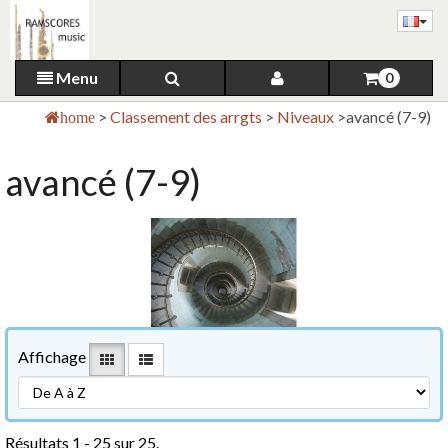
Menu
0
>
Classement des arrgts
>
Niveaux
>
avancé (7-9)
home
avancé (7-9)
Affichage
Résultats 1 - 25 sur 25.