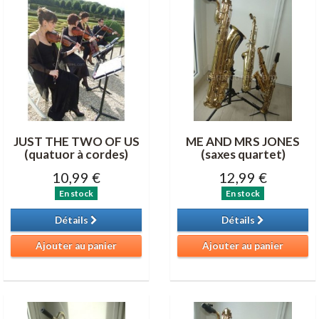
JUST THE TWO OF US
ME AND MRS JONES
(quatuor à cordes)
(saxes quartet)
10,99 €
12,99 €
En stock
En stock
Détails
Détails
Ajouter au panier
Ajouter au panier