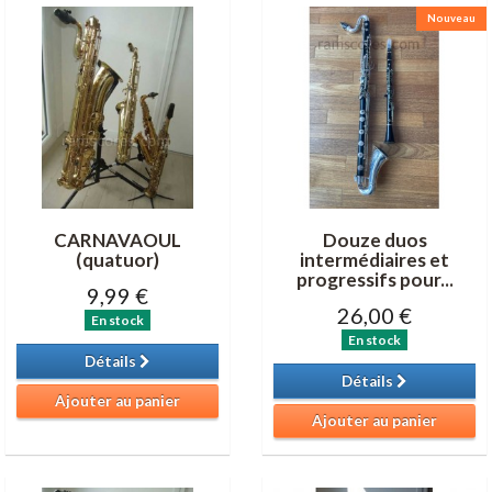
Nouveau
CARNAVAOUL
Douze duos
(quatuor)
intermédiaires et
progressifs pour...
9,99 €
26,00 €
En stock
En stock
Détails
Détails
Ajouter au panier
Ajouter au panier