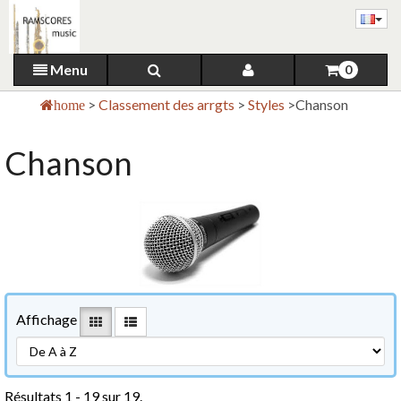
Menu
0
>
Classement des arrgts
>
Styles
>
Chanson
home
Chanson
Affichage
Résultats 1 - 19 sur 19.