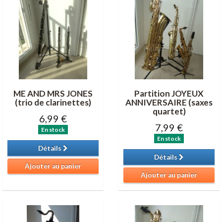
ME AND MRS JONES
Partition JOYEUX
(trio de clarinettes)
ANNIVERSAIRE (saxes
quartet)
6,99 €
7,99 €
En stock
En stock
Détails
Détails
Ajouter au panier
Ajouter au panier