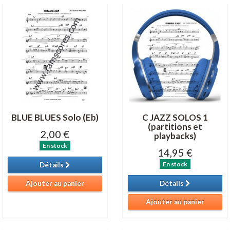
BLUE BLUES Solo (Eb)
C JAZZ SOLOS 1
(partitions et
2,00 €
playbacks)
En stock
14,95 €
En stock
Détails
Ajouter au panier
Détails
Ajouter au panier