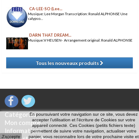
CA-LEE-SO (Lee...
Musique: Lee Morgan Transcription: Ronald ALPHONSE Une
calypso...
DARN THAT DREAM...
Musique:V HEUSEN- Arrangement original: Ronald ALPHONSE
Tous les nouveaux produits
​
Catégories
En poursuivant votre navigation sur ce site, vous devez
accepter l’utilisation et l'écriture de Cookies sur votre
Mon compte
appareil connecté. Ces Cookies (petits fichiers texte)
Informations
permettent de suivre votre navigation, actualiser votre
J'accepte
panier, vous reconnaitre lors de votre prochaine visite et
Contactez-nous