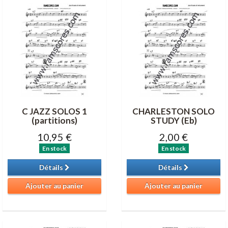
C JAZZ SOLOS 1
CHARLESTON SOLO
(partitions)
STUDY (Eb)
10,95 €
2,00 €
En stock
En stock
Détails
Détails
Ajouter au panier
Ajouter au panier