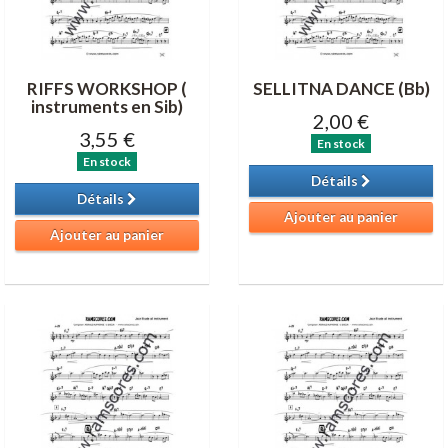
RIFFS WORKSHOP (
SELLITNA DANCE (Bb)
instruments en Sib)
2,00 €
3,55 €
En stock
En stock
Détails
Détails
Ajouter au panier
Ajouter au panier