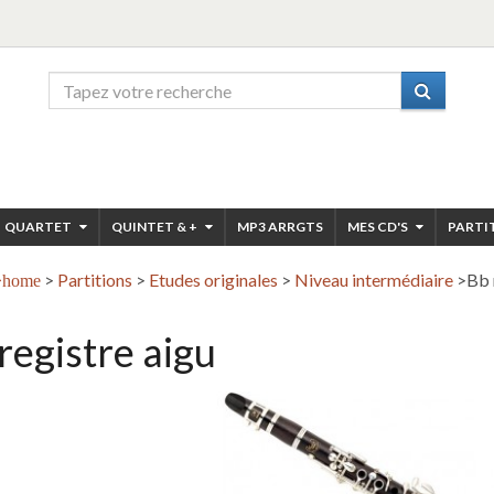
QUARTET
QUINTET & +
MP3 ARRGTS
MES CD'S
PARTI
>
Partitions
>
Etudes originales
>
Niveau intermédiaire
>
Bb 
home
registre aigu