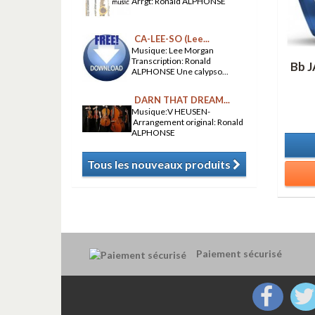
Arrgt: Ronald ALPHONSE
CA-LEE-SO (Lee...
Musique: Lee Morgan
Transcription: Ronald
Bb J
ALPHONSE Une calypso...
DARN THAT DREAM...
Musique:V HEUSEN-
Arrangement original: Ronald
ALPHONSE
Tous les nouveaux produits
​
Paiement sécurisé