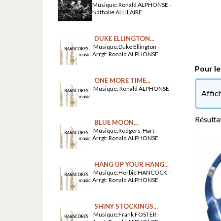
Musique: Ronald ALPHONSE -
Nathalie ALLILAIRE
DUKE ELLINGTON...
Musique:Duke Ellington -
Arrgt: Ronald ALPHONSE
Pour le
ONE MORE TIME...
Musique: Ronald ALPHONSE
Affic
Résultat
BLUE MOON...
Musique:Rodgers-Hart -
Arrgt: Ronald ALPHONSE
HANG UP YOUR HANG...
Musique:Herbie HANCOCK -
Arrgt: Ronald ALPHONSE
SHINY STOCKINGS...
Musique:Frank FOSTER -