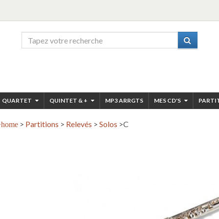
QUARTET
QUINTET & +
MP3 ARRGTS
MES CD'S
PARTI
>
Partitions
>
Relevés
>
Solos
>
C
home