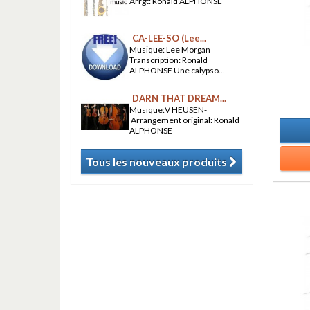
Arrgt: Ronald ALPHONSE
CA-LEE-SO (Lee...
Musique: Lee Morgan
Transcription: Ronald
ALPHONSE Une calypso...
DARN THAT DREAM...
Musique:V HEUSEN-
Arrangement original: Ronald
ALPHONSE
Tous les nouveaux produits
​