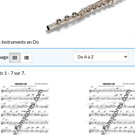
s instruments en Do
hage
s 1 - 7 sur 7.