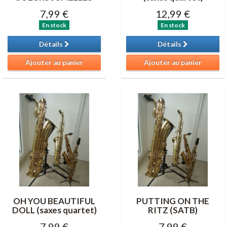
7,99 €
12,99 €
En stock
En stock
Détails
Détails
Ajouter au panier
Ajouter au panier
OH YOU BEAUTIFUL
PUTTING ON THE
DOLL (saxes quartet)
RITZ (SATB)
7,99 €
7,99 €