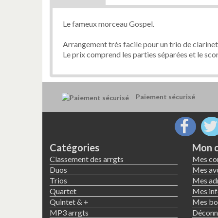
Le fameux morceau Gospel.
Arrangement très facile pour un trio de clarine
Le prix comprend les parties séparées et le sco
Paiement sécurisé
Catégories
Mon 
Classement des arrgts
Mes c
Duos
Mes avo
Trios
Mes ad
Quartet
Mes inf
Quintet & +
Mes bon
MP3 arrgts
Déconn