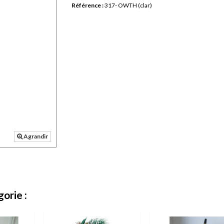
Référence :
317- OWTH (clar)
Agrandir
orie :