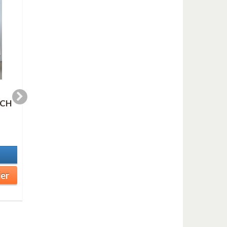
OH WHEN THE
STOMPING' AT TH
CH
SAINTS GO
SAVOY (trio)
MARCHING IN (Trio
4,99 €
de...
En stock
4,99 €
Détails
En stock
Détails
Ajouter au panier
ier
Ajouter au panier