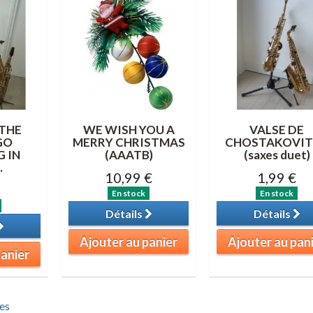
THE
WE WISH YOU A
VALSE DE
GO
MERRY CHRISTMAS
CHOSTAKOVIT
 IN
(AAATB)
(saxes duet)
.
10,99 €
1,99 €
En stock
En stock
Détails
Détails
Ajouter au panier
Ajouter au pan
panier
es