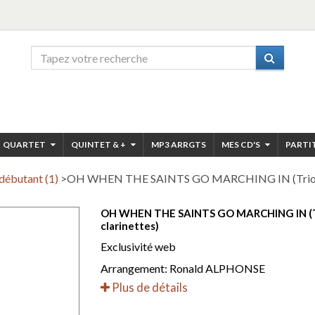
QUARTET
QUINTET & +
MP3 ARRGTS
MES CD'S
PARTI
débutant (1)
>
OH WHEN THE SAINTS GO MARCHING IN (Trio de
OH WHEN THE SAINTS GO MARCHING IN (T
clarinettes)
Exclusivité web
Arrangement: Ronald ALPHONSE
Plus de détails