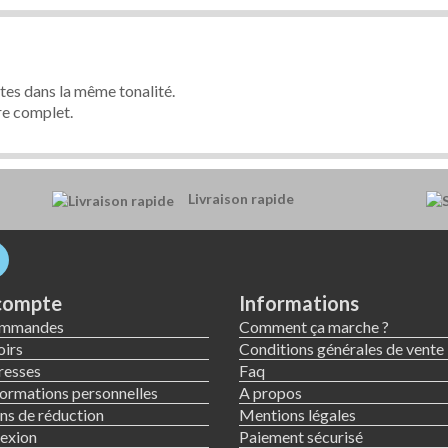
ttes dans la même tonalité.
re complet.
Livraison rapide
compte
Informations
ommandes
Comment ça marche ?
irs
Conditions générales de vente
resses
Faq
ormations personnelles
A propos
s de réduction
Mentions légales
exion
Paiement sécurisé