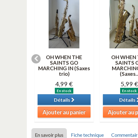
' AT THE
OH WHEN THE
OH WHEN 
(trio)
SAINTS GO
SAINTS 
MARCHING IN (Saxes
MARCHING
9 €
trio)
(Saxes..
tock
4,99 €
5,99 €
ils
En stock
En stock
Détails
Détails
au panier
Ajouter au panier
Ajouter au 
En savoir plus
Fiche technique
Commentair