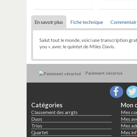
En savoir plus
Fiche technique
Commentair
Salut tout le monde, voici une transcription gr
you », avec le quintet de Miles Davis.
Paiement sécurisé
Catégories
Mon 
Classement des arrgts
Mes c
Duos
Mes avo
Trios
Mes ad
Quartet
Mes inf