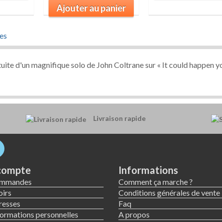
Ajouter au panier
es
atuite d'un magnifique solo de John Coltrane sur « It could happen y
Livraison rapide
compte
Informations
ommandes
Comment ça marche ?
irs
Conditions générales de vente
resses
Faq
ormations personnelles
A propos