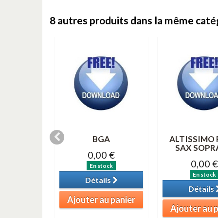
8 autres produits dans la même catég
Nouveau
SO (Lee
BGA
ALTISSIMO
 Thème)
SAX SOPR
0,00 €
0 €
0,00 €
En stock
tock
En stock
Détails
ils
Détails
Ajouter au panier
au panier
Ajouter au 