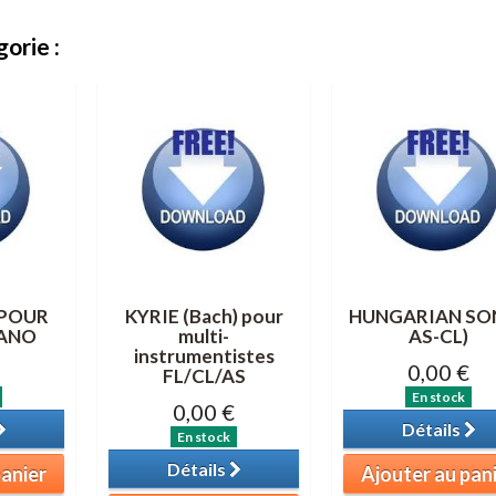
orie :
 POUR
KYRIE (Bach) pour
HUNGARIAN SON
ANO
multi-
AS-CL)
instrumentistes
0,00 €
FL/CL/AS
En stock
0,00 €
Détails
En stock
Détails
panier
Ajouter au pan