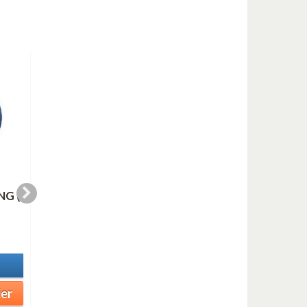
G (
ALL OF ME - Coleman
MINORITY-Cliffor
Hawkins solo
Brown solo
0,00 €
0,00 €
En stock
En stock
Détails
Détails
ier
Ajouter au panier
Ajouter au panier