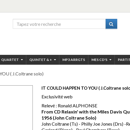
QUARTET
QUINTET & +
MP3 ARRGTS
MES CD'S
PARTI
 ( J.Coltrane solo)
IT COULD HAPPEN TO YOU ( J.Coltrane solo
Exclusivité web
Relevé : Ronald ALPHONSE
From CD Relaxin' with the Miles Davis Qu
1956 (John Coltrane Solo)
John Coltrane (Ts) - Philly Joe Jones (Drs) -R
Garland (Piano) - Paul Chambers (Bass)