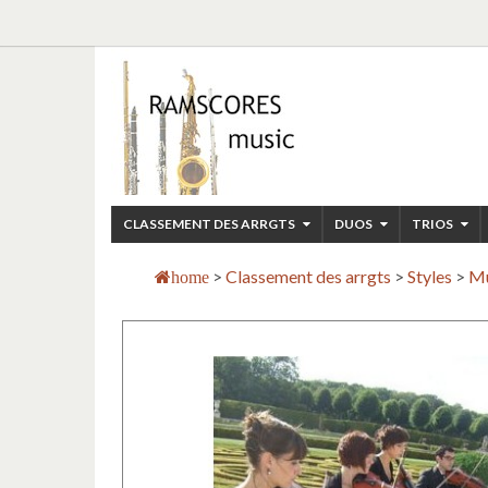
CLASSEMENT DES ARRGTS
DUOS
TRIOS
>
Classement des arrgts
>
Styles
>
Mu
home