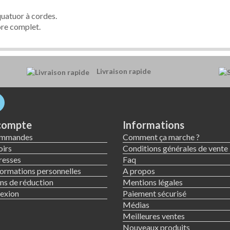
quatuor à cordes.
ore complet.
Livraison rapide
compte
Informations
ommandes
Comment ça marche ?
irs
Conditions générales de vente
resses
Faq
ormations personnelles
A propos
s de réduction
Mentions légales
exion
Paiement sécurisé
Médias
Meilleures ventes
Nouveaux produits