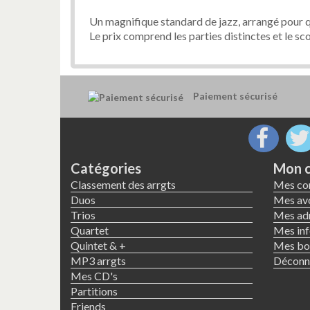
Un magnifique standard de jazz, arrangé pour 
Le prix comprend les parties distinctes et le sc
Paiement sécurisé
Catégories
Mon 
Classement des arrgts
Mes c
Duos
Mes avo
Trios
Mes ad
Quartet
Mes inf
Quintet & +
Mes bon
MP3 arrgts
Déconn
Mes CD's
Partitions
Friends