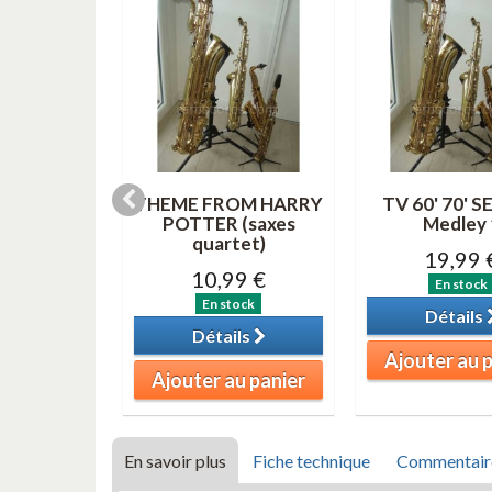
Nouveau
 duos
THEME FROM HARRY
TV 60' 70' S
aires et
POTTER (saxes
Medley 
s pour...
quartet)
19,99 
00 €
10,99 €
En stock
tock
En stock
Détails
ils
Détails
Ajouter au 
au panier
Ajouter au panier
En savoir plus
Fiche technique
Commentair