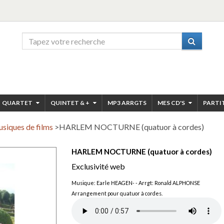
QUARTET
QUINTET & +
MP3 ARRGTS
MES CD'S
PARTI
siques de films
>
HARLEM NOCTURNE (quatuor à cordes)
HARLEM NOCTURNE (quatuor à cordes)
Exclusivité web
Musique: Earle HEAGEN- - Arrgt: Ronald ALPHONSE
Arrangement pour quatuor à cordes.