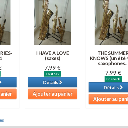
ERIES-
I HAVE A LOVE
THE SUMME
1
(saxes)
KNOWS (un été 4
saxophones..
€
7,99 €
7,99 €
En stock
En stock
Détails
Détails
panier
Ajouter au panier
Ajouter au pan
es