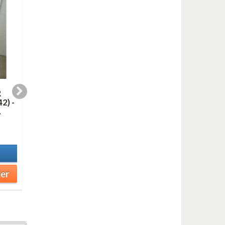
R
QUEL TEMPS FAIT-IL
JAMES BOND THEM
2) -
A PARIS ? (saxes
(saxes quartet)
.
quintet)
7,99 €
12,99 €
En stock
En stock
Détails
Détails
Ajouter au panier
ier
Ajouter au panier