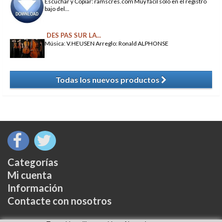
Escuchar y Copiar: ramscres.com Muy fácil solo en el registro
bajo del...
DES PAS SUR LA...
Música: V.HEUSEN Arreglo: Ronald ALPHONSE
Todas los nuevos productos
​
Categorías
Mi cuenta
Información
Contacte con nosotros