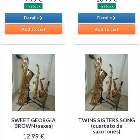
In Stock
In Stock
Details
Details
Add to cart
Add to cart
SWEET GEORGIA
TWINS SISTERS SONG
BROWN (saxes)
(cuarteto de
saxofones)
12,99 €