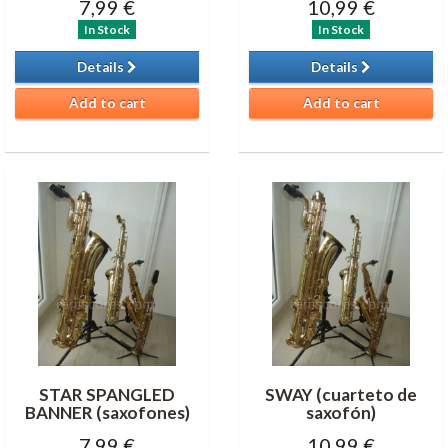
7,99 €
10,99 €
In Stock
In Stock
Details
Details
Add to cart
Add to cart
STAR SPANGLED
SWAY (cuarteto de
BANNER (saxofones)
saxofón)
7,99 €
10,99 €