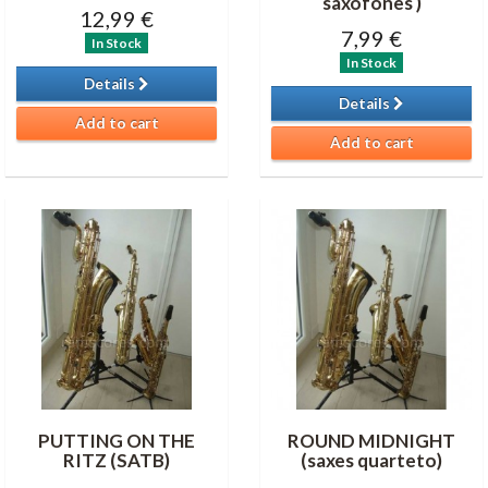
saxofones )
12,99 €
7,99 €
In Stock
In Stock
Details
Details
Add to cart
Add to cart
PUTTING ON THE
ROUND MIDNIGHT
RITZ (SATB)
(saxes quarteto)