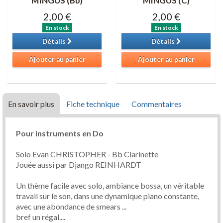
MINGUS (Bb)
MINGUS (C)
2,00 €
2,00 €
En stock
En stock
Détails
Détails
Ajouter au panier
Ajouter au panier
En savoir plus
Fiche technique
Commentaires
Pour instruments en Do
Solo Evan CHRISTOPHER - Bb Clarinette
Jouée aussi par Django REINHARDT
Un thème facile avec solo, ambiance bossa, un véritable
travail sur le son, dans une dynamique piano constante,
avec une abondance de smears ...
bref un régal....