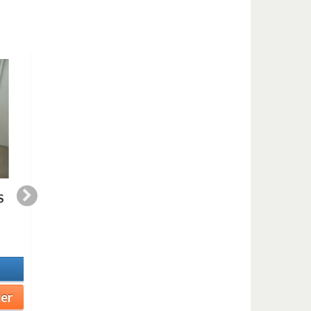
S
JUST THE TWO OF
LIL DARLING (saxe
US ( SATB )
quartet)
10,99 €
7,99 €
En stock
En stock
Détails
Détails
ier
Ajouter au panier
Ajouter au panier