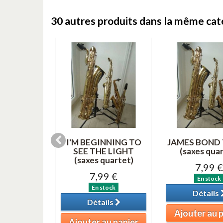
30 autres produits dans la même caté
 DERNIER
I'M BEGINNING TO
JAMES BOND
(saxes)
SEE THE LIGHT
(saxes quar
(saxes quartet)
9 €
7,99 €
7,99 €
tock
En stock
En stock
ils
Détails
Détails
au panier
Ajouter au 
Ajouter au panier