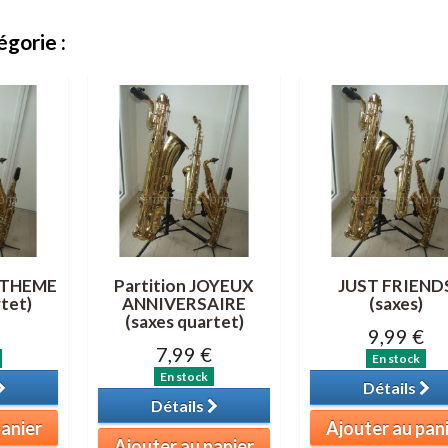
gorie :
 THEME
Partition JOYEUX
JUST FRIEND
tet)
ANNIVERSAIRE
(saxes)
(saxes quartet)
9,99 €
7,99 €
En stock
En stock
Détails
Détails
panier
Ajouter au pan
Ajouter au panier