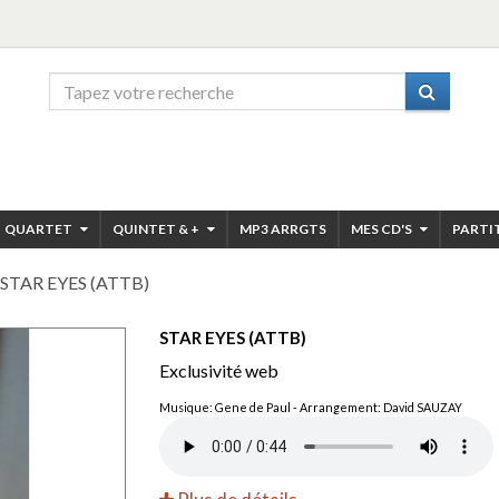
QUARTET
QUINTET & +
MP3 ARRGTS
MES CD'S
PARTI
STAR EYES (ATTB)
STAR EYES (ATTB)
Exclusivité web
Musique: Gene de Paul - Arrangement: David SAUZAY