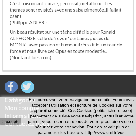
C'est foisonnant, cuivré, percussif, métallique...
Les
thèmes sont revisités avec une salsa pimentée..Il fallait
oser !!
(Philippe ADLER )
Un beau résultat sur une tâche difficile pour Ronald
ALPHONSE ,celle de
'revoir' certaines pièces de
MONK...avec passion et humour,il réussit
ici un tour de
force et nous livre cet Opus en toute modestie...
(Noctamblues.com)
Catégories
En poursuivant votre navigation sur ce site, vous devez
accepter l’utilisation et l'écriture de Cookies sur votre
Mon compte
appareil connecté. Ces Cookies (petits fichiers texte)
Informations
permettent de suivre votre navigation, actualiser votre
J'accepte
panier, vous reconnaitre lors de votre prochaine visite et
Contactez-nous
sécuriser votre connexion. Pour en savoir plus et
paramétrer les traceurs: http://www.cnil.fr/vos-