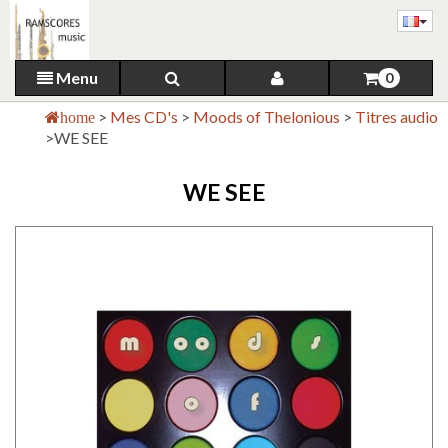
Menu
0
>
Mes CD's
>
Moods of Thelonious
>
Titres audio
home
>
WE SEE
WE SEE