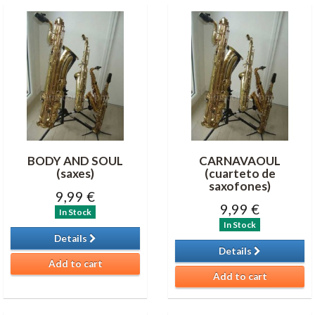
BODY AND SOUL
CARNAVAOUL
(saxes)
(cuarteto de
saxofones)
9,99 €
9,99 €
In Stock
In Stock
Details
Details
Add to cart
Add to cart