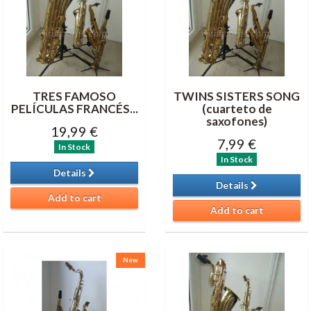
TRES FAMOSO
TWINS SISTERS SONG
PELÍCULAS FRANCÉS...
(cuarteto de
saxofones)
19,99 €
7,99 €
In Stock
In Stock
Details
Details
Add to cart
Add to cart
New