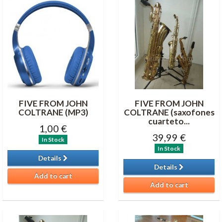
FIVE FROM JOHN
FIVE FROM JOHN
COLTRANE (MP3)
COLTRANE (saxofones
cuarteto...
1,00 €
39,99 €
In Stock
In Stock
Details
Details
Add to cart
Add to cart