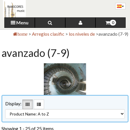
Menu
0
>
Arreglos clasific
>
los niveles de
>
avanzado (7-9)
home
avanzado (7-9)
Display:
Showing 1 - 25 of 25 items