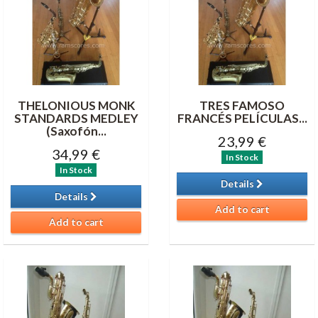
THELONIOUS MONK
TRES FAMOSO
STANDARDS MEDLEY
FRANCÉS PELÍCULAS...
(Saxofón...
23,99 €
34,99 €
In Stock
In Stock
Details
Details
Add to cart
Add to cart