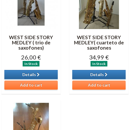
WEST SIDE STORY
WEST SIDE STORY
MEDLEY ( trio de
MEDLEY( cuarteto de
saxofones)
saxofones
26,00 €
34,99 €
In Stock
In Stock
Details
Details
Add to cart
Add to cart