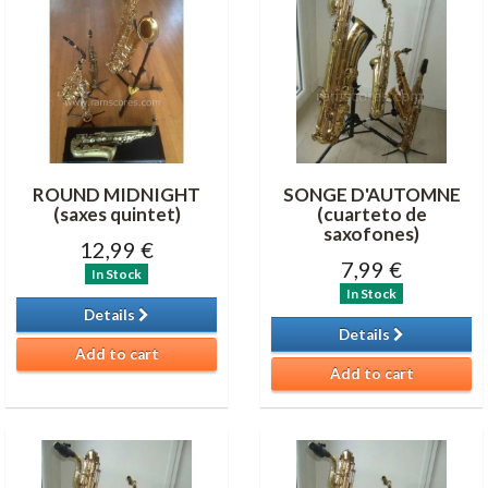
ROUND MIDNIGHT
SONGE D'AUTOMNE
(saxes quintet)
(cuarteto de
saxofones)
12,99 €
7,99 €
In Stock
In Stock
Details
Details
Add to cart
Add to cart