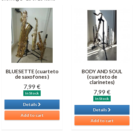
BLUESETTE (cuarteto
BODY AND SOUL
de saxofones )
(cuarteto de
clarinetes)
7,99 €
7,99 €
In Stock
In Stock
Details
Details
Add to cart
Add to cart