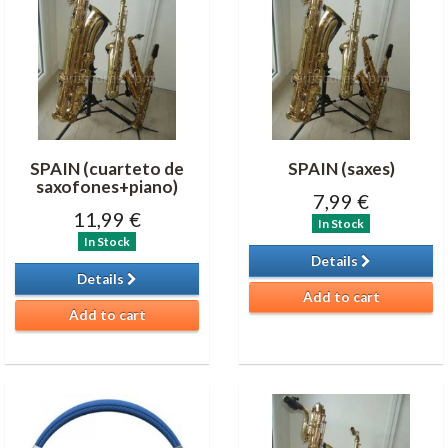
SPAIN (cuarteto de
SPAIN (saxes)
saxofones+piano)
7,99 €
11,99 €
In Stock
In Stock
Details
Details
Add to cart
Add to cart