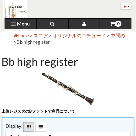
Menu
0
>
スコア
>
オリジナルのエチュード
>
中間の
home
>
Bb high register
Bb high register
上位レジスタのBフラットで商品について
Display: