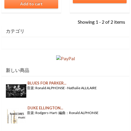
Add to cart
Showing 1 - 2 of 2 items
カテゴリ
新しい商品
BLUES FOR PARKER...
音楽: Ronald ALPHONSE - Nathalie ALLILAIRE
DUKE ELLINGTON...
音楽: Rodgers-Hart- 編曲：Ronald ALPHONSE