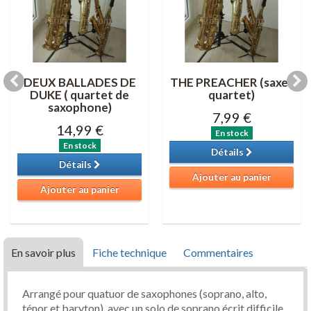
DEUX BALLADES DE
THE PREACHER (saxes
DUKE ( quartet de
quartet)
saxophone)
7,99 €
14,99 €
En stock
En stock
Détails
Détails
Ajouter au panier
Ajouter au panier
En savoir plus
Fiche technique
Commentaires
Arrangé pour quatuor de saxophones (soprano, alto,
ténor et baryton), avec un solo de soprano écrit difficile.