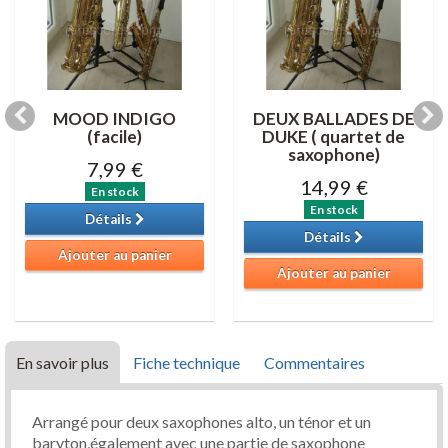
MOOD INDIGO
DEUX BALLADES DE
(facile)
DUKE ( quartet de
saxophone)
7,99 €
14,99 €
En stock
En stock
Détails
Détails
Ajouter au panier
Ajouter au panier
En savoir plus
Fiche technique
Commentaires
Arrangé pour deux saxophones alto, un ténor et un
baryton,également avec une partie de saxophone