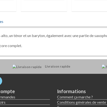
es
alto, un ténor et un baryton, également avec une partie de saxop
score complet.
Livraison rapide
compte
Informations
ommandes
Comment ça marche ?
irs
Conditions générales de vente