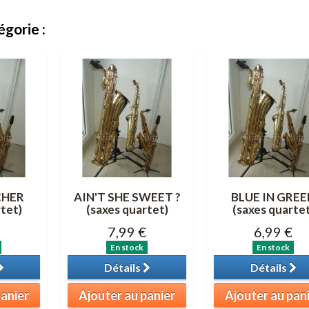
gorie :
CHER
AIN'T SHE SWEET ?
BLUE IN GREE
tet)
(saxes quartet)
(saxes quartet
7,99 €
6,99 €
En stock
En stock
Détails
Détails
panier
Ajouter au panier
Ajouter au pan