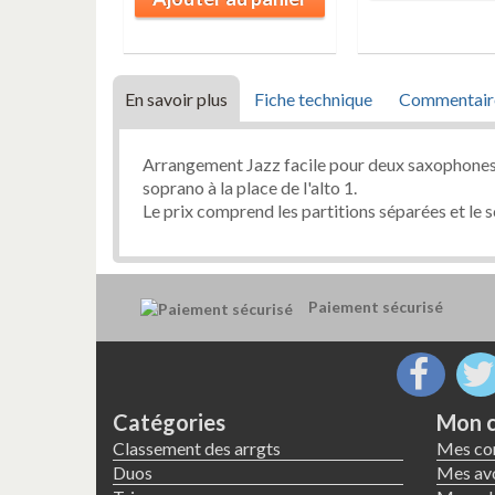
En savoir plus
Fiche technique
Commentair
Arrangement Jazz facile pour deux saxophones 
soprano à la place de l'alto 1.
Le prix comprend les partitions séparées et le 
Paiement sécurisé
Catégories
Mon 
Classement des arrgts
Mes c
Duos
Mes avo