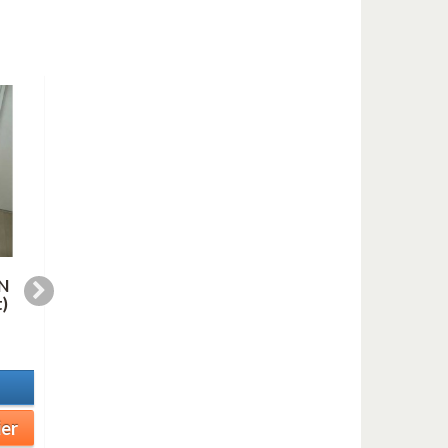
N
HARLEM NOCTURNE
I'M BEGINNING TO
)
(saxes quartet)
SEE THE LIGHT
(saxes quartet)
10,99 €
7,99 €
En stock
En stock
Détails
Détails
ier
Ajouter au panier
Ajouter au panier