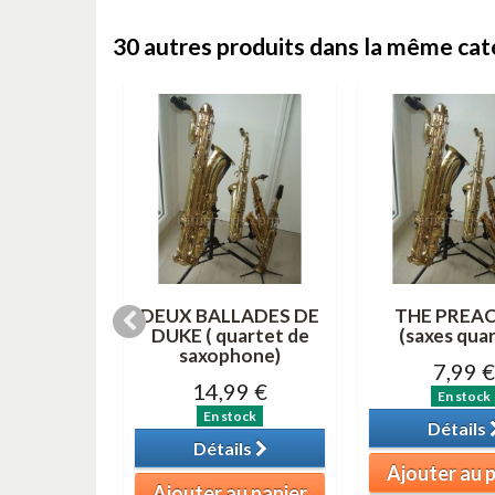
30 autres produits dans la même caté
EY DE
DEUX BALLADES DE
THE PREA
 DE NOEL
DUKE ( quartet de
(saxes quar
( saxes...
saxophone)
7,99 €
99 €
14,99 €
En stock
tock
En stock
Détails
ils
Détails
Ajouter au 
au panier
Ajouter au panier