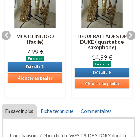
MOOD INDIGO
DEUX BALLADES DE
(facile)
DUKE ( quartet de
saxophone)
7,99 €
14,99 €
En stock
En stock
Détails
Détails
Ajouter au panier
Ajouter au panier
En savoir plus
Fiche technique
Commentaires
Une chanson célèbre du film WEST SIDE STORY dont la