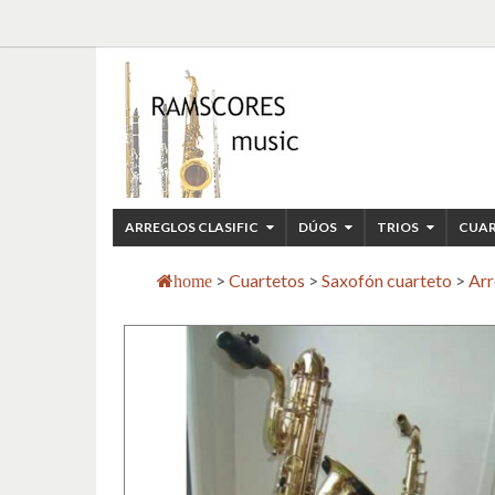
ARREGLOS CLASIFIC
DÚOS
TRIOS
CUA
>
Cuartetos
>
Saxofón cuarteto
>
Arr
home