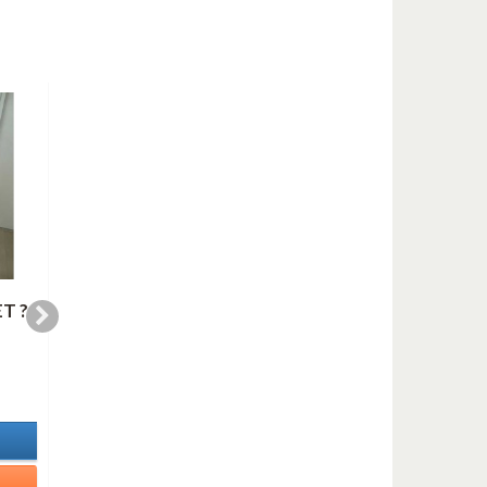
T ?
HARLEM NOCTURNE
I'M BEGINNING TO
( saxofones)
SEE THE LIGHT
(saxofones )
10,99 €
7,99 €
In Stock
In Stock
Details
Details
Add to cart
Add to cart