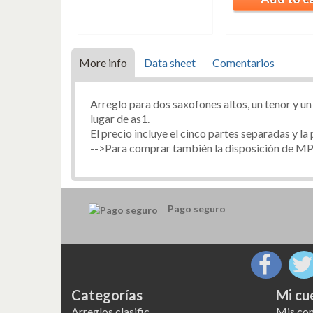
o cart
More info
Data sheet
Comentarios
Arreglo para dos saxofones altos, un tenor y u
lugar de as1.
El precio incluye el cinco partes separadas y la
-->Para comprar también la disposición de MP
Pago seguro
Categorías
Mi cu
Arreglos clasific
Mis co