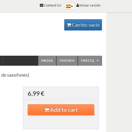
Contact Us
Iniciar sesión
Carrito:
vacío
MEDIA
FRIENDS
FREE DL
de saxofones)
6,99 €
Add to cart