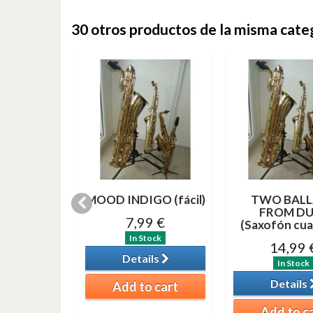
30 otros productos de la misma cate
IONES
MOOD INDIGO (fácil)
TWO BALL
RITAS
FROM DU
7,99 €
 MEDLEY
(Saxofón cua
..
In Stock
14,99 
99 €
Details
In Stock
tock
Details
Add to cart
ils
Add to c