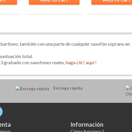
n barítono, también con una parte de cualquier saxofón soprano en
 puntuación total.
3 grabado con saxofones reales,
haga clic! aquí
!
Entrega rápida
enta
Información
mpras
Cómo funciona ?