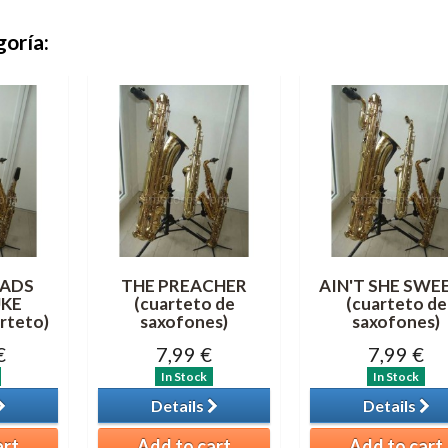
goría:
ADS
THE PREACHER
AIN'T SHE SWEE
KE
(cuarteto de
(cuarteto de
rteto)
saxofones)
saxofones)
€
7,99 €
7,99 €
In Stock
In Stock
Details
Details
art
Add to cart
Add to cart