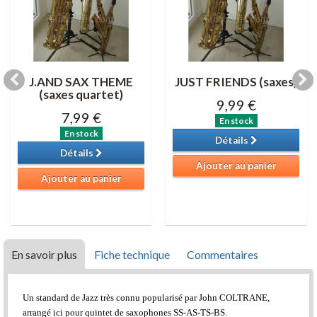
J.AND SAX THEME
JUST FRIENDS (saxes)
(saxes quartet)
9,99 €
7,99 €
En stock
En stock
Détails
Détails
Ajouter au panier
Ajouter au panier
En savoir plus
Fiche technique
Commentaires
Un standard de Jazz très connu popularisé par John COLTRANE,
arrangé ici pour quintet de saxophones SS-AS-TS-BS.