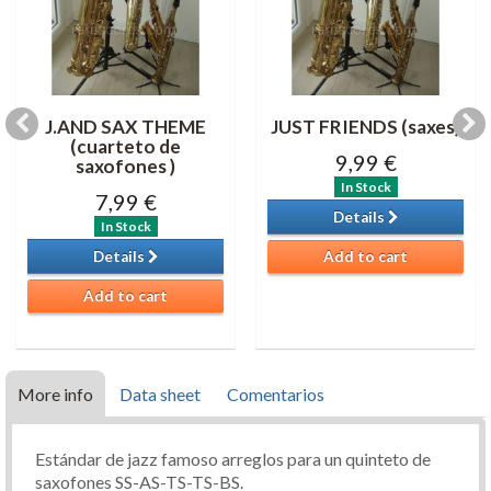
J.AND SAX THEME
JUST FRIENDS (saxes)
(cuarteto de
9,99 €
saxofones )
In Stock
7,99 €
Details
In Stock
Details
Add to cart
Add to cart
More info
Data sheet
Comentarios
Estándar de jazz famoso arreglos para un quinteto de
saxofones SS-AS-TS-TS-BS.