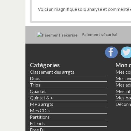
Voici un magnifique solo analysé et commenté 
Paiement sécurisé
Catégories
Mon 
Classement des arrgts
Mes c
Duos
Mes avo
Trios
Mes ad
Quartet
Mes inf
Quintet & +
Mes bon
MP3 arrgts
Déconn
Mes CD's
Partitions
Friends
Free DL