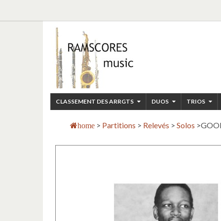
CLASSEMENT DES ARRGTS
DUOS
TRIOS
>
Partitions
>
Relevés
>
Solos
>
GOOD
home