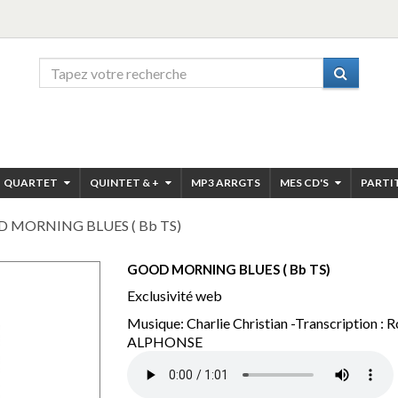
QUARTET
QUINTET & +
MP3 ARRGTS
MES CD'S
PARTI
 MORNING BLUES ( Bb TS)
GOOD MORNING BLUES ( Bb TS)
Exclusivité web
Musique: Charlie Christian -Transcription : 
ALPHONSE