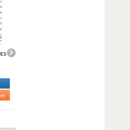
UES
TRANE SLO BLUES
BALLADE (Eb)
(C)
3,99 €
3,99 €
En stock
En stock
Détails
Détails
Ajouter au panier
ier
Ajouter au panier