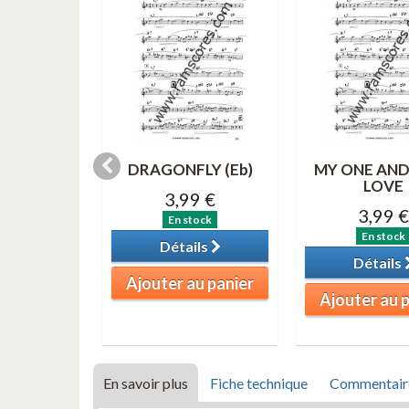
ORNING
DRAGONFLY (Eb)
MY ONE AND
ax alto )
LOVE
3,99 €
0 €
3,99 €
En stock
tock
En stock
Détails
ils
Détails
Ajouter au panier
au panier
Ajouter au 
En savoir plus
Fiche technique
Commentair