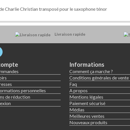
de Charlie Christian transposé pour le saxophone ténor
Livraison rapide
compte
Informations
ommandes
Comment ça marche ?
irs
Conditions générales de vente
resses
Faq
ormations personnelles
A propos
s de réduction
Mentions légales
exion
Paiement sécurisé
Médias
Meilleures ventes
Nouveaux produits