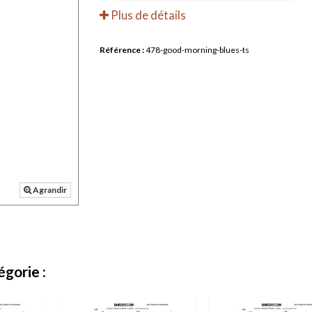
Plus de détails
Référence :
478-good-morning-blues-ts
Agrandir
gorie :