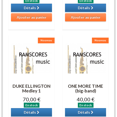
En stock
En stock
Détails
Détails
Ajouter au panier
Ajouter au panier
Nouveau
Nouveau
DUKE ELLINGTON
ONE MORE TIME
Medley 1
(big-band)
70,00 €
40,00 €
En stock
En stock
Détails
Détails