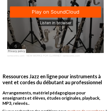
ramscores.com
·
NEW WORKS FOR CLARINET- ramscores.com
Ressources Jazz en ligne pour instruments à
vent et cordes du débutant au professionnel
Arrangements, matériel pédagogique pour
enseignants et élèves, études originales, playback,
MP3, relevés..
Si vous recherchez des partitions pour
quatuor de saxophone
à