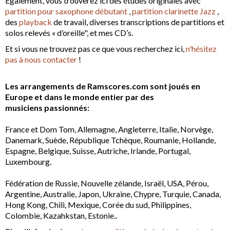
Egalement, vous trouverez ici des études originales avec
partition pour saxophone débutant
,
partition clarinette Jazz
,
des
playback
de travail, diverses transcriptions de partitions et
solos relevés « d’oreille", et mes CD’s.
Et si vous ne trouvez pas ce que vous recherchez ici,
n'hésitez
pas à nous contacter
!
Les arrangements de Ramscores.com sont joués en
Europe et dans le monde entier par des
musiciens passionnés:
France et Dom Tom, Allemagne, Angleterre, Italie, Norvège,
Danemark, Suède, République Tchèque, Roumanie, Hollande,
Espagne, Belgique, Suisse, Autriche, Irlande, Portugal,
Luxembourg.
Fédération de Russie, Nouvelle zélande, Israël, USA, Pérou,
Argentine, Australie, Japon, Ukraine, Chypre, Turquie, Canada,
Hong Kong, Chili, Mexique, Corée du sud, Philippines,
Colombie, Kazahkstan, Estonie..