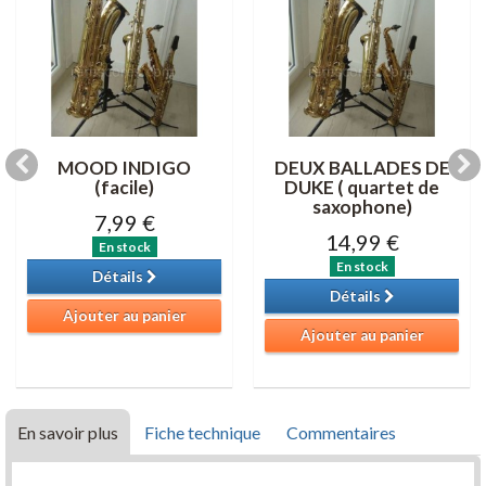
MOOD INDIGO
DEUX BALLADES DE
(facile)
DUKE ( quartet de
saxophone)
7,99 €
14,99 €
En stock
En stock
Détails
Détails
Ajouter au panier
Ajouter au panier
En savoir plus
Fiche technique
Commentaires