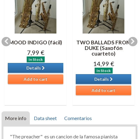
MOOD INDIGO (fácil)
TWO BALLADS FROM
DUKE (Saxofón
7,99 €
cuarteto)
In Stock
14,99 €
Details
In Stock
Add to cart
Details
Add to cart
More info
Data sheet
Comentarios
"The preacher" es un cancion de la famosa pianista