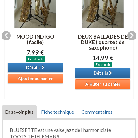
MOOD INDIGO
DEUX BALLADES DE
(facile)
DUKE ( quartet de
saxophone)
7,99 €
14,99 €
En stock
En stock
Détails
Détails
Ajouter au panier
Ajouter au panier
En savoir plus
Fiche technique
Commentaires
BLUESETTE est une valse jazz de l'harmoniciste
TOOTS THIELEMANS.