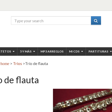
RTETOS
5 Y MÁS
MP3 ARREGLOS
MI CDS
PARTITURAS
>
Trios
>
Trío de flauta
home
o de flauta