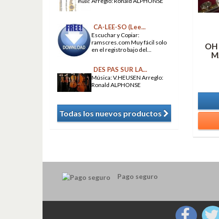
Arreglo: Ronald ALPHONSE
CA-LEE-SO (Lee...
Escuchar y Copiar:
ramscres.com Muy fácil solo
OH
en el registro bajo del...
M
DES PAS SUR LA...
Música: V.HEUSEN Arreglo:
Ronald ALPHONSE
Todas los nuevos productos
​
Pago seguro