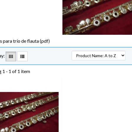
 para trío de flauta (pdf)
ay:
 1 - 1 of 1 item