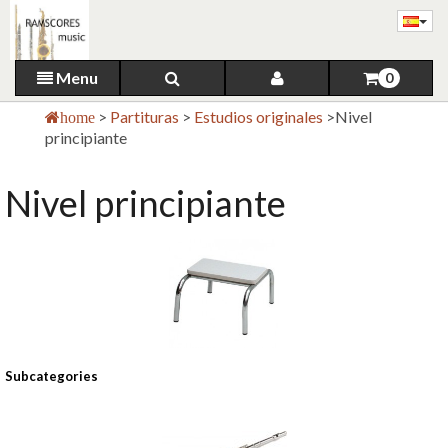
Menu
0
>
Partituras
>
Estudios originales
>
Nivel
home
principiante
Nivel principiante
Subcategories