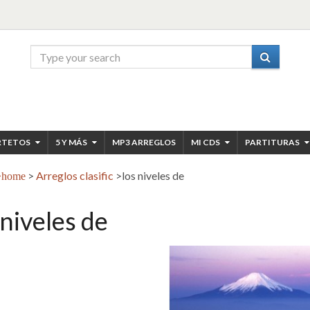
RTETOS
5 Y MÁS
MP3 ARREGLOS
MI CDS
PARTITURAS
>
Arreglos clasific
>
los niveles de
home
 niveles de