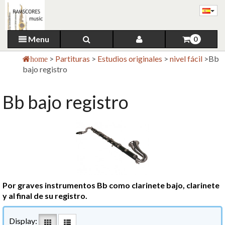
Menu
0
>
Partituras
>
Estudios originales
>
nivel fácil
>
Bb
home
bajo registro
Bb bajo registro
Por graves instrumentos Bb como clarinete bajo, clarinete
y al final de su registro.
Display: