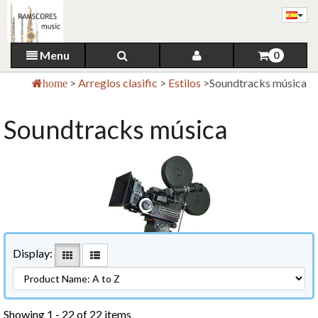
Menu
0
>
Arreglos clasific
>
Estilos
>
Soundtracks música
home
Soundtracks música
Display:
Showing 1 - 22 of 22 items