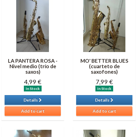
LA PANTERA ROSA -
MO' BETTER BLUES
Nivel medio (trío de
(cuarteto de
saxos)
saxofones)
4,99 €
7,99 €
In Stock
In Stock
Details
Details
Add to cart
Add to cart