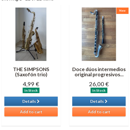
New
THE SIMPSONS
Doce dúos intermedios
(Saxofón trio)
original progresivos...
4,99 €
26,00 €
In Stock
In Stock
Details
Details
Add to cart
Add to cart