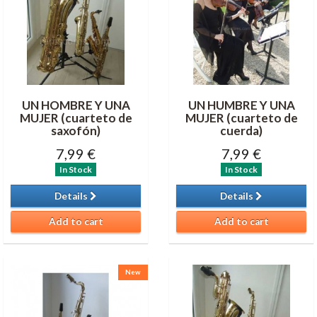
UN HOMBRE Y UNA
UN HUMBRE Y UNA
MUJER (cuarteto de
MUJER (cuarteto de
saxofón)
cuerda)
7,99 €
7,99 €
In Stock
In Stock
Details
Details
Add to cart
Add to cart
New