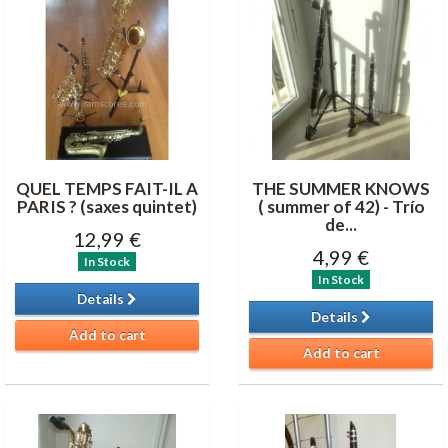
QUEL TEMPS FAIT-IL A
THE SUMMER KNOWS
PARIS ? (saxes quintet)
( summer of 42) - Trío
de...
12,99 €
4,99 €
In Stock
In Stock
Details
Details
Add to cart
Add to cart