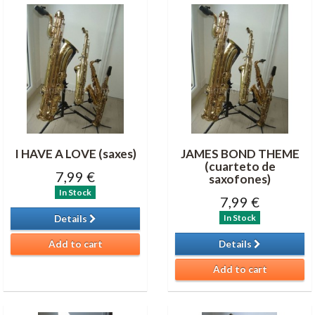
I HAVE A LOVE (saxes)
JAMES BOND THEME
(cuarteto de
7,99 €
saxofones)
In Stock
7,99 €
In Stock
Details
Add to cart
Details
Add to cart