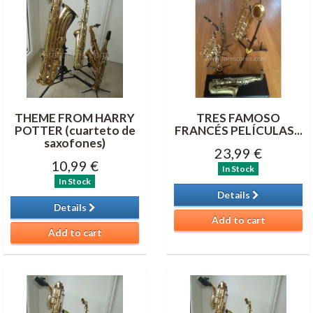
THEME FROM HARRY
TRES FAMOSO
POTTER (cuarteto de
FRANCÉS PELÍCULAS...
saxofones)
23,99 €
10,99 €
In Stock
In Stock
Details
Details
Add to cart
Add to cart