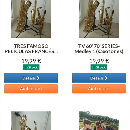
TRES FAMOSO
TV 60' 70' SERIES-
PELÍCULAS FRANCÉS...
Medley 1 (saxofones)
19,99 €
19,99 €
In Stock
In Stock
Details
Details
Add to cart
Add to cart