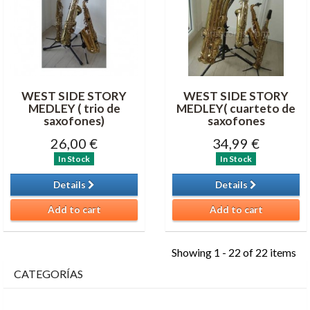
WEST SIDE STORY
WEST SIDE STORY
MEDLEY ( trio de
MEDLEY( cuarteto de
saxofones)
saxofones
26,00 €
34,99 €
In Stock
In Stock
Details
Details
Add to cart
Add to cart
Showing 1 - 22 of 22 items
CATEGORÍAS