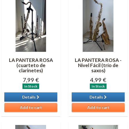
LA PANTERA ROSA
LA PANTERA ROSA -
(cuarteto de
Nivel Fácil (trío de
clarinetes)
saxos)
7,99 €
4,99 €
In Stock
In Stock
Details
Details
Add to cart
Add to cart