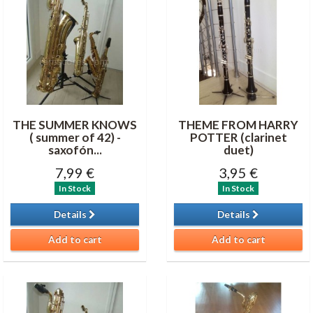
THE SUMMER KNOWS
THEME FROM HARRY
( summer of 42) -
POTTER (clarinet
saxofón...
duet)
7,99 €
3,95 €
In Stock
In Stock
Details
Details
Add to cart
Add to cart