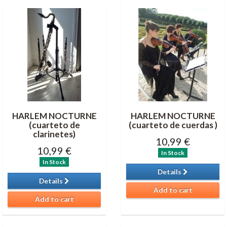
HARLEM NOCTURNE
HARLEM NOCTURNE
(cuarteto de
(cuarteto de cuerdas )
clarinetes)
10,99 €
10,99 €
In Stock
In Stock
Details
Details
Add to cart
Add to cart