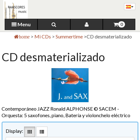
Menu
0
>
Mi CDs
>
Summertime
>
CD desmaterializado
home
CD desmaterializado
Contemporáneo JAZZ Ronald ALPHONSE © SACEM -
Orquesta: 5 saxofones, piano, Batería y violonchelo eléctrico
Display: