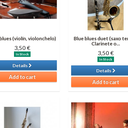
blues (violín, violonchelo)
Blue blues duet (saxo te
Clarinete o...
3,50 €
3,50 €
In Stock
In Stock
Details
Details
Add to cart
Add to cart