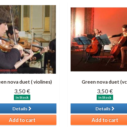
en nova duet ( violines)
Green nova duet (vc
3,50 €
3,50 €
In Stock
In Stock
Details
Details
Add to cart
Add to cart