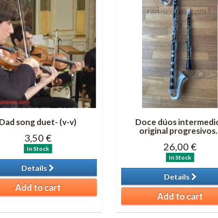
Dad song duet- (v-v)
Doce dúos intermedi
original progresivos..
3,50 €
26,00 €
In Stock
In Stock
Details
Details
Add to cart
Add to cart