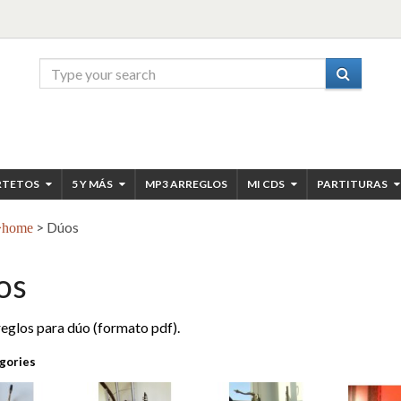
RTETOS
5 Y MÁS
MP3 ARREGLOS
MI CDS
PARTITURAS
>
Dúos
home
os
reglos para dúo (formato pdf).
gories