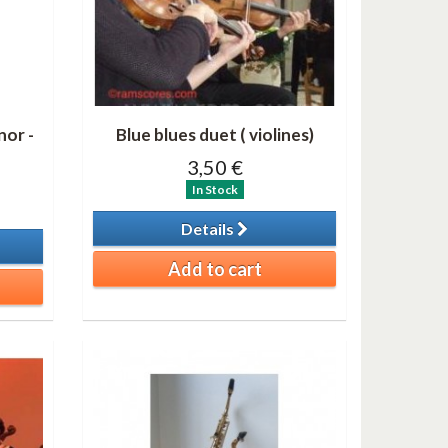
nor -
Blue blues duet ( violines)
3,50 €
In Stock
Details
Add to cart