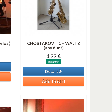
elos )
CHOSTAKOVITCH WALTZ
(any duet)
1,99 €
In Stock
Details
Add to cart