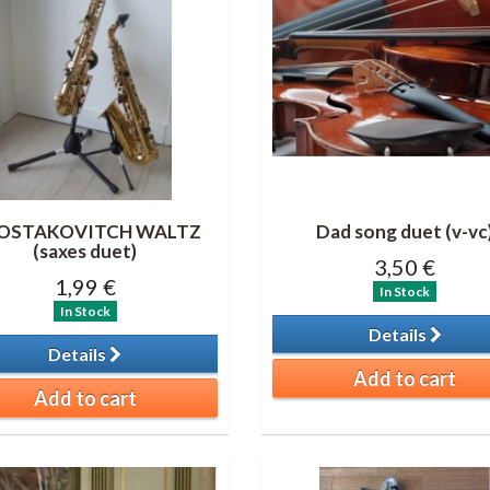
OSTAKOVITCH WALTZ
Dad song duet (v-vc
(saxes duet)
3,50 €
1,99 €
In Stock
In Stock
Details
Details
Add to cart
Add to cart