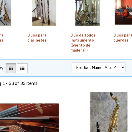
ra
Dúos para
Dúo de todos
Dúos par
es
clarinetes
instrumento
cuerdas
((viento de
madera) )
ay:
 1 - 33 of 33 items