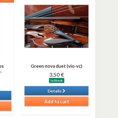
os
Green nova duet (vio-vc)
.
3,50 €
In Stock
Details
Add to cart