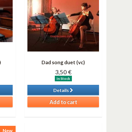
)
Dad song duet (vc)
3,50 €
In Stock
Details
Add to cart
New