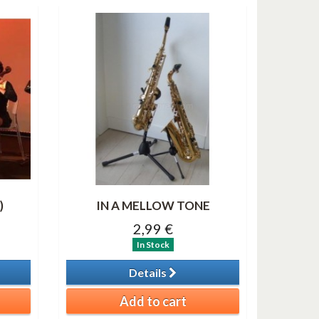
)
IN A MELLOW TONE
2,99 €
In Stock
Details
Add to cart