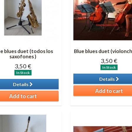
e blues duet (todos los
Blue blues duet (violonch
saxofones )
3,50 €
3,50 €
In Stock
In Stock
Details
Details
Add to cart
Add to cart