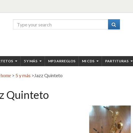
RTETOS
5 Y MÁS
MP3 ARREGLOS
MI CDS
PARTITURAS
>
5 y más
>
Jazz Quinteto
home
z Quinteto