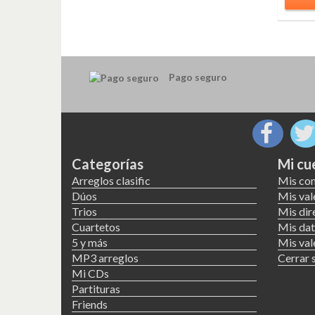
Pago seguro
Categorías
Mi cu
Arreglos clasific
Mis co
Dúos
Mis val
Trios
Mis dir
Cuartetos
Mis dat
5 y más
Mis val
MP3 arreglos
Cerrar 
Mi CDs
Partituras
Friends