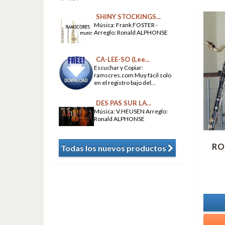
SHINY STOCKINGS...
Música: Frank FOSTER -
Arreglo: Ronald ALPHONSE
CA-LEE-SO (Lee...
Escuchar y Copiar:
ramscres.com Muy fácil solo
en el registro bajo del...
DES PAS SUR LA...
Música: V.HEUSEN Arreglo:
Ronald ALPHONSE
RO
Todas los nuevos productos
​