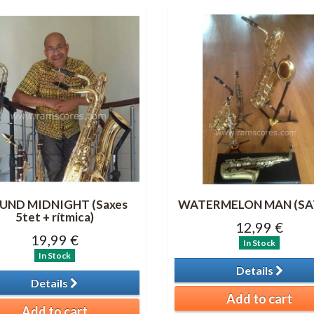
UND MIDNIGHT (Saxes
WATERMELON MAN (SA
5tet + rítmica)
12,99 €
19,99 €
In Stock
In Stock
Details
Details
Add to cart
Add to cart