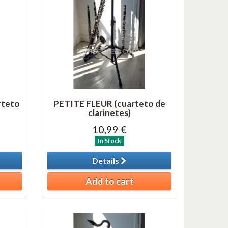
rteto
PETITE FLEUR (cuarteto de
clarinetes)
10,99 €
In Stock
Details
Add to cart