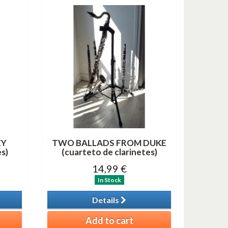
EY
TWO BALLADS FROM DUKE
es)
(cuarteto de clarinetes)
14,99 €
In Stock
Details
Add to cart