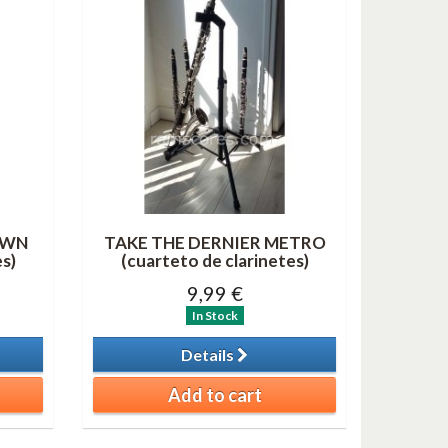
OWN
TAKE THE DERNIER METRO
es)
(cuarteto de clarinetes)
9,99 €
In Stock
Details
Add to cart