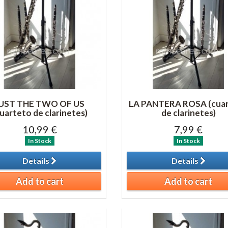
UST THE TWO OF US
LA PANTERA ROSA (cua
uarteto de clarinetes)
de clarinetes)
10,99 €
7,99 €
In Stock
In Stock
Details
Details
Add to cart
Add to cart