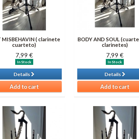
 MISBEHAVIN ( clarinete
BODY AND SOUL (cuarte
cuarteto)
clarinetes)
7,99 €
7,99 €
In Stock
In Stock
Details
Details
Add to cart
Add to cart