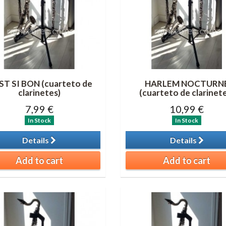
ST SI BON (cuarteto de
HARLEM NOCTURN
clarinetes)
(cuarteto de clarinet
7,99 €
10,99 €
In Stock
In Stock
Details
Details
Add to cart
Add to cart