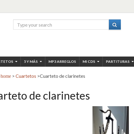
RTETOS
5 Y MÁS
MP3 ARREGLOS
MI CDS
PARTITURAS
>
Cuartetos
>
Cuarteto de clarinetes
home
rteto de clarinetes