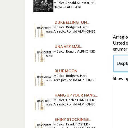
Música:Ronald ALPHONSE -
Nathalie ALLILAIRE
DUKE ELLINGTON...
Música: Rodgers-Hart -
Arreglo: Ronald ALPHONSE
Arreglo
Usted es
UNA VEZ MÁS...
enumeran
Música: Ronald ALPHONSE
Displ
BLUE MOON...
Música: Rodgers-Hart -
Showing
Arreglo: Ronald ALPHONSE
HANG UP YOUR HANG...
Música: Herbie HANCOCK-
Arreglo: Ronald ALPHONSE
SHINY STOCKINGS...
Música: Frank FOSTER -