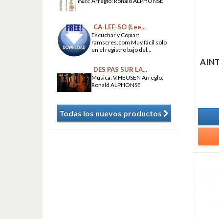
Arreglo: Ronald ALPHONSE
CA-LEE-SO (Lee...
Escuchar y Copiar:
ramscres.com Muy fácil solo
en el registro bajo del...
AINT
DES PAS SUR LA...
Música: V.HEUSEN Arreglo:
Ronald ALPHONSE
Todas los nuevos productos
​