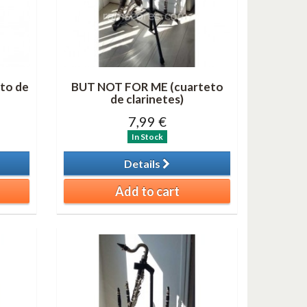
to de
BUT NOT FOR ME (cuarteto
de clarinetes)
7,99 €
In Stock
Details
Add to cart