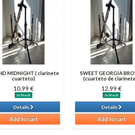
D MIDNIGHT ( clarinete
SWEET GEORGIA BR
cuarteto)
(cuarteto de clarinet
10,99 €
12,99 €
In Stock
In Stock
Details
Details
Add to cart
Add to cart