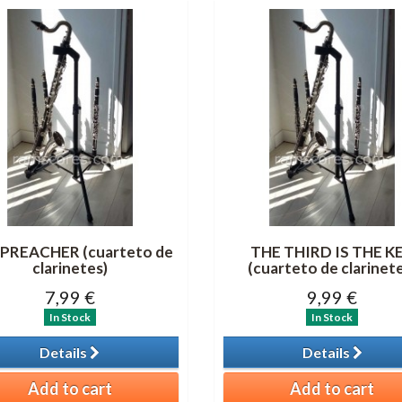
PREACHER (cuarteto de
THE THIRD IS THE K
clarinetes)
(cuarteto de clarinet
7,99 €
9,99 €
In Stock
In Stock
Details
Details
Add to cart
Add to cart