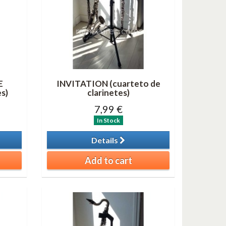
E
INVITATION (cuarteto de
es)
clarinetes)
7,99 €
In Stock
Details
Add to cart