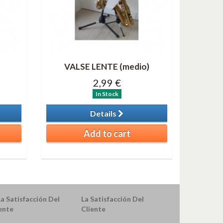
)
VALSE LENTE (medio)
2,99 €
In Stock
Details
Add to cart
La Satisfacción Del
Cliente