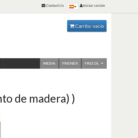
Contact Us
Iniciar sesión
Carrito:
vacío
MEDIA
FRIENDS
FREE DL
nto de madera) )