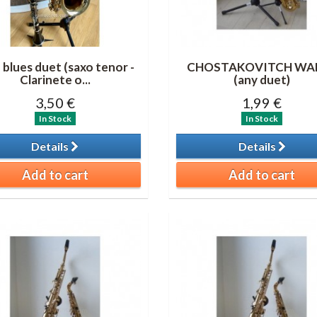
 blues duet (saxo tenor -
CHOSTAKOVITCH WA
Clarinete o...
(any duet)
3,50 €
1,99 €
In Stock
In Stock
Details
Details
Add to cart
Add to cart