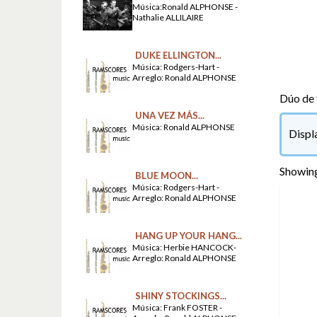
Música:Ronald ALPHONSE -
Nathalie ALLILAIRE
DUKE ELLINGTON...
Música: Rodgers-Hart -
Arreglo: Ronald ALPHONSE
Dúo de 
UNA VEZ MÁS...
Música: Ronald ALPHONSE
Displ
Showing
BLUE MOON...
Música: Rodgers-Hart -
Arreglo: Ronald ALPHONSE
HANG UP YOUR HANG...
Música: Herbie HANCOCK-
Arreglo: Ronald ALPHONSE
SHINY STOCKINGS...
Música: Frank FOSTER -