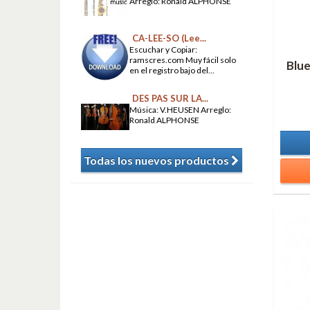
Arreglo: Ronald ALPHONSE
CA-LEE-SO (Lee...
Escuchar y Copiar:
ramscres.com Muy fácil solo
Blue
en el registro bajo del...
DES PAS SUR LA...
Música: V.HEUSEN Arreglo:
Ronald ALPHONSE
Todas los nuevos productos
​