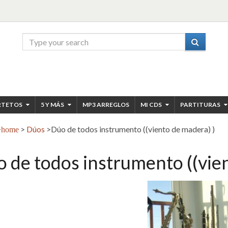
RTETOS
5 Y MÁS
MP3 ARREGLOS
MI CDS
PARTITURAS
>
Dúos
>
Dúo de todos instrumento ((viento de madera) )
home
 de todos instrumento ((vie