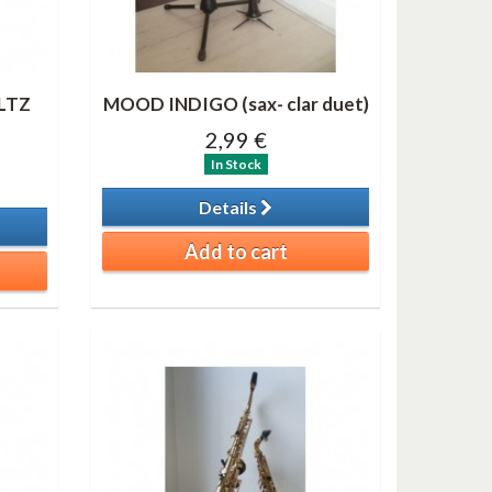
LTZ
MOOD INDIGO (sax- clar duet)
2,99 €
In Stock
Details
Add to cart