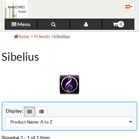
Menu
0
>
Friends
>
Sibelius
home
Sibelius
Display:
Showing 1 - 1 of 1 item