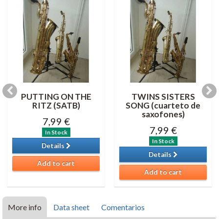
PUTTING ON THE
TWINS SISTERS
RITZ (SATB)
SONG (cuarteto de
saxofones)
7,99 €
7,99 €
In Stock
In Stock
Details
Details
Add to cart
Add to cart
More info
Data sheet
Comentarios