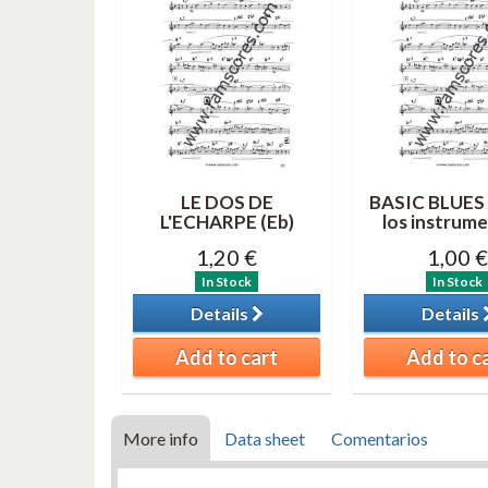
LE DOS DE
BASIC BLUES 
L'ECHARPE (Eb)
los instrum
1,20 €
1,00 €
In Stock
In Stock
Details
Details
Add to cart
Add to c
More info
Data sheet
Comentarios