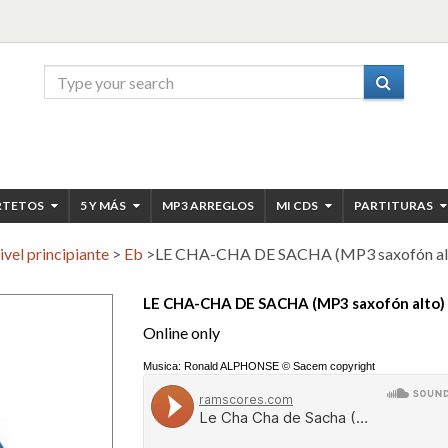
RTETOS
5 Y MÁS
MP3 ARREGLOS
MI CDS
PARTITURAS
ivel principiante
>
Eb
>
LE CHA-CHA DE SACHA (MP3 saxofón al
LE CHA-CHA DE SACHA (MP3 saxofón alto)
Online only
Musica: Ronald ALPHONSE © Sacem copyright