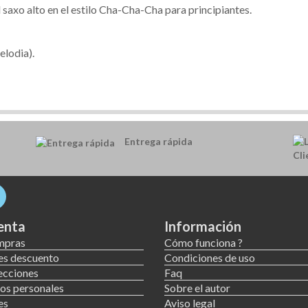
el saxo alto en el estilo Cha-Cha-Cha para principiantes.
elodia).
Entrega rápida
enta
Información
mpras
Cómo funciona ?
es descuento
Condiciones de uso
ecciones
Faq
os personales
Sobre el autor
es
Aviso legal