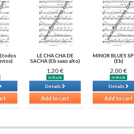
(todos
LE CHA CHA DE
MINOR BLUES SP
entos)
SACHA (Eb saxo alto)
(Eb)
1,20 €
2,00 €
In Stock
In Stock
Details
Details
art
Add to cart
Add to cart