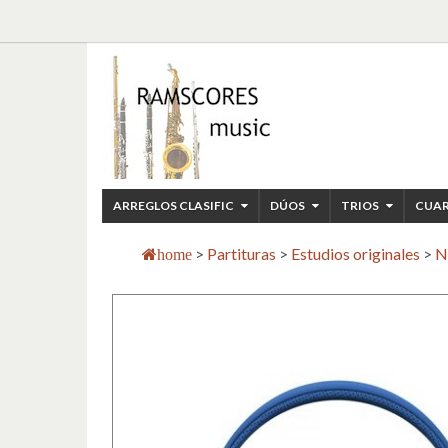
ARREGLOS CLASIFIC
DÚOS
TRIOS
CUA
>
Partituras
>
Estudios originales
>
N
home