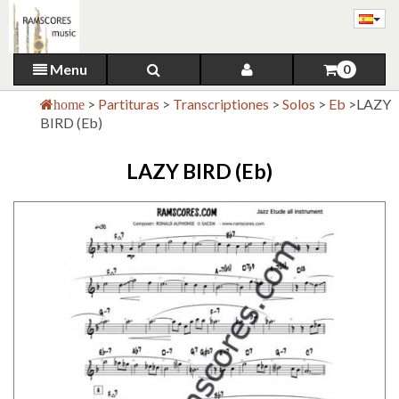
Menu
0
>
Partituras
>
Transcriptiones
>
Solos
>
Eb
>
LAZY
home
BIRD (Eb)
LAZY BIRD (Eb)