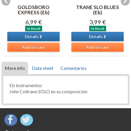
GOLDSBORO
TRANE SLO BLUES
EXPRESS (Eb)
(Eb)
6,99 €
3,99 €
In Stock
In Stock
Details
Details
Add to cart
Add to cart
More info
Data sheet
Comentarios
Eb instrumentos
John Coltrane SOLO en su composición