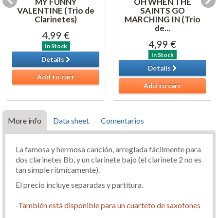
MY FUNNY
OH WHEN THE
VALENTINE (Trio de
SAINTS GO
Clarinetes)
MARCHING IN (Trio
de...
4,99 €
4,99 €
In Stock
In Stock
Details
Details
Add to cart
Add to cart
More info
Data sheet
Comentarios
La famosa y hermosa canción, arreglada fácilmente para
dos clarinetes Bb, y un clarinete bajo (el clarinete 2 no es
tan simple rítmicamente).
El precio incluye separadas y partitura.
-
También está disponible para un cuarteto de saxofones