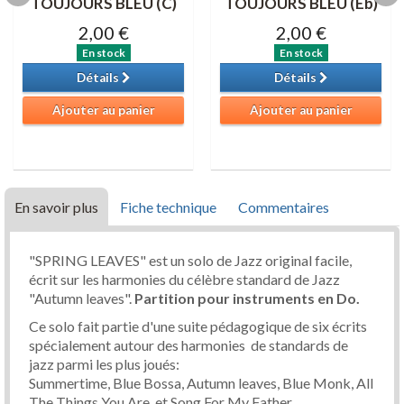
TOUJOURS BLEU (C)
TOUJOURS BLEU (Eb)
2,00 €
2,00 €
En stock
En stock
Détails
Détails
Ajouter au panier
Ajouter au panier
En savoir plus
Fiche technique
Commentaires
"SPRING LEAVES" est un solo de Jazz original facile,
écrit sur les harmonies du célèbre standard de Jazz
"Autumn leaves".
Partition pour instruments en Do.
Ce solo fait partie d'une suite pédagogique de six écrits
spécialement autour des harmonies de standards de
jazz parmi les plus joués:
Summertime, Blue Bossa, Autumn leaves, Blue Monk, All
The Things You Are, et Song For My Father.