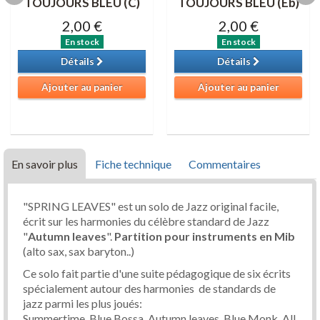
TOUJOURS BLEU (C)
TOUJOURS BLEU (Eb)
2,00 €
2,00 €
En stock
En stock
Détails
Détails
Ajouter au panier
Ajouter au panier
En savoir plus
Fiche technique
Commentaires
"SPRING LEAVES" est un solo de Jazz original facile,
écrit sur les harmonies du célèbre standard de Jazz
"
Autumn leaves
".
Partition
pour instruments en Mib
(alto sax, sax baryton..)
Ce solo fait partie d'une suite pédagogique de six écrits
spécialement autour des harmonies de standards de
jazz parmi les plus joués:
Summertime, Blue Bossa, Autumn leaves, Blue Monk, All