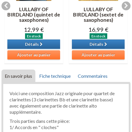
LULLABY OF
LULLABY OF
BIRDLAND (quintet de
BIRDLAND (sextet de
saxophones)
saxophones)
12,99 €
16,99 €
En stock
En stock
Détails
Détails
Ajouter au panier
Ajouter au panier
En savoir plus
Fiche technique
Commentaires
Voici une composition Jazz originale pour quartet de
clarinettes (3 clarinettes Bb et une clarinette basse)
avec également une partie de clarinette alto
supplémentaire.
Trois parties dans cette pièce:
1/ Accords en " cloches"