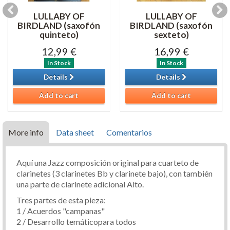
LULLABY OF
LULLABY OF
BIRDLAND (saxofón
BIRDLAND (saxofón
quinteto)
sexteto)
12,99 €
16,99 €
In Stock
In Stock
Details
Details
Add to cart
Add to cart
More info
Data sheet
Comentarios
Aquí una Jazz composición original para cuarteto de
clarinetes (3 clarinetes Bb y clarinete bajo), con también
una parte de clarinete adicional Alto.
Tres partes de esta pieza:
1 / Acuerdos "campanas"
2 / Desarrollo temáticopara todos